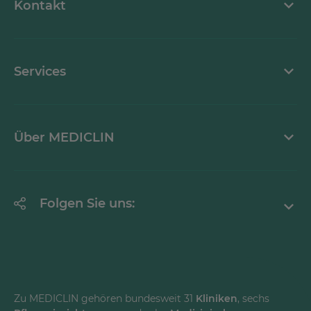
Kontakt
Stellenangebote
Kontaktformular
Services
Ansprechpartner
Mediathek
Über MEDICLIN
Krankheitsbilder A-Z
Erklärung zur Barrierefreiheit
Unternehmen
Folgen Sie uns:
Einrichtungen
Facebook
Instagram
Youtube
Zu MEDICLIN gehören bundesweit 31
Kliniken
, sechs