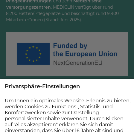
Pflegeeinrichtungen
und zehn
Medizinische
LinkedInd
Versorgungszentren
. MEDICLIN verfügt über rund
8.200 Betten/Pflegeplätze und beschäftigt rund 9.900
Mitarbeiter*innen (Stand: Juni 2025).
Gefördert durch Mittel des Krankenhauszukunftsfonds
beim Bundesamt für Soziale Sicherung und des Landes
Baden-Württemberg.