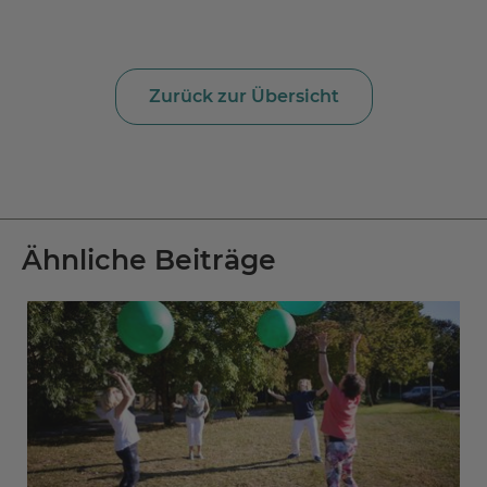
Zurück zur Übersicht
Dr. med. Georg Pawlik
Oberarzt der Fachklinik für Neurologie
MEDICLIN Reha-Zentrum Gernsbach
Tel.: +49 7224 992 507
Ähnliche Beiträge
Fax.: +49 7224 992 444
Nachricht schreiben