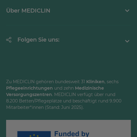
Mediathek
Über MEDICLIN
Krankheitsbilder A-Z
Erklärung zur Barrierefreiheit
Unternehmen
Folgen Sie uns:
Einrichtungen
Facebook
Instagram
Youtube
Zu MEDICLIN gehören bundesweit 31
Kliniken
, sechs
Pflegeeinrichtungen
und zehn
Medizinische
LinkedInd
Versorgungszentren
. MEDICLIN verfügt über rund
8.200 Betten/Pflegeplätze und beschäftigt rund 9.900
Mitarbeiter*innen (Stand: Juni 2025).